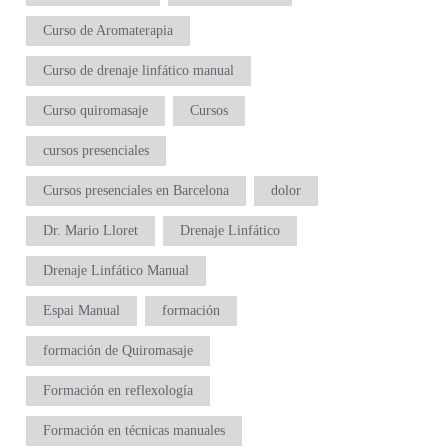
Curso de Aromaterapia
Curso de drenaje linfático manual
Curso quiromasaje
Cursos
cursos presenciales
Cursos presenciales en Barcelona
dolor
Dr. Mario Lloret
Drenaje Linfático
Drenaje Linfático Manual
Espai Manual
formación
formación de Quiromasaje
Formación en reflexología
Formación en técnicas manuales