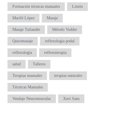
Formación técnicas manuales
Limón
Marifé López
Masaje
Masaje Tailandés
Método Vodder
Quiromasaje
reflexologia podal
reflexología
reflexoterapia
salud
Talleres
Terapias manuales
terapias naturales
Técnicas Manuales
Vendaje Neuromuscular
Xavi Sans