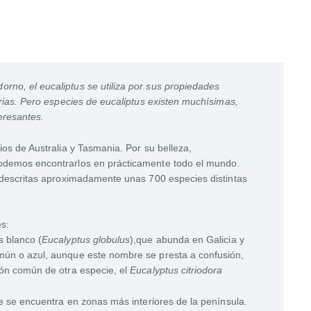
no, el eucaliptus se utiliza por sus propiedades
orias. Pero especies de eucaliptus existen muchísimas,
eresantes.
ios de Australia y Tasmania. Por su belleza,
odemos encontrarlos en prácticamente todo el mundo.
n descritas aproximadamente unas 700 especies distintas
s:
s blanco (
Eucalyptus globulus
)
,que abunda en Galicia y
mún o azul, aunque este nombre se presta a confusión,
ión común de otra especie, el
Eucalyptus citriodora
e se encuentra en zonas más interiores de la península.