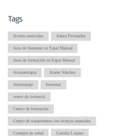
Tags
Aceites esenciales
Adora Fernández
Area de bienestar en Espai Manual
Area de formación en Espai Manual
Aromaterapia
Arseni Sánchez
Automasaje
bienestar
centre de formació
Centro de formación
Centro de tratamientos con técnicas manuales
Consejos de salud
Conxita Lozano