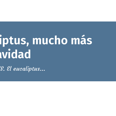
ar
liptus, mucho más
avidad
 El eucaliptus...