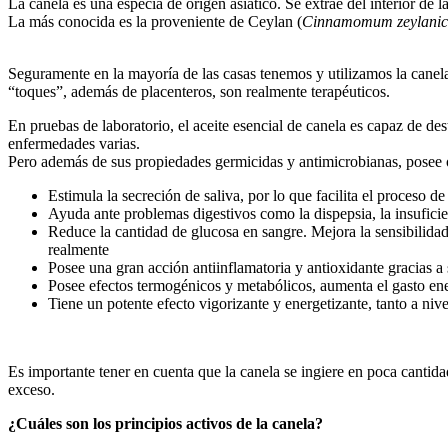
La canela es una especia de origen asiático. Se extrae del interior de l
La más conocida es la proveniente de Ceylan (
Cinnamomum zeylani
Seguramente en la mayoría de las casas tenemos y utilizamos la canel
“toques”, además de placenteros, son realmente terapéuticos.
En pruebas de laboratorio, el aceite esencial de canela es capaz de de
enfermedades varias.
Pero además de sus propiedades germicidas y antimicrobianas, posee 
Estimula la secreción de saliva, por lo que facilita el proceso de
Ayuda ante problemas digestivos como la dispepsia, la insuficien
Reduce la cantidad de glucosa en sangre. Mejora la sensibilidad 
realmente
Posee una gran acción antiinflamatoria y antioxidante gracias 
Posee efectos termogénicos y metabólicos, aumenta el gasto ener
Tiene un potente efecto vigorizante y energetizante, tanto a ni
Es importante tener en cuenta que la canela se ingiere en poca cantida
exceso.
¿Cuáles son los principios activos de la canela?