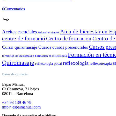
0
Comentarios
Tags
Area de bienestar en E
Aceites esenciales
Adora Fernández
Centro de
centre de formació
Centro de formación
Cursos pres
Curso quiromasaje
Cursos
cursos presenciales
Formación en técni
formación de Quiromasaje
Formación en reflexología
Quiromasaje
reflexología
s
reflexoterapia
reflexologia podal
Datos de contacto
Espai Manual
C/ Casanova, 31 bajos
08011 – Barcelona
+34 93 139 46 79
info@espaimanual.com
Horario de atención al público: