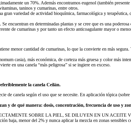
oximadamente un 70%. Además encontramos eugenol (también presente en 
 vitaminas, taninos y cumarinas, entre otros.
na gran variedad de actividad bioquímica, farmacológica y terapéutica,
Se encuentran en determinadas plantas y se cree que es una poderosa es
ferente de cumarinas y por tanto un efecto anticoagulante mayor o menor
ntiene menor cantidad de cumarinas, lo que la convierte en más segura.
namomum casia), más económica, de corteza más gruesa y color más inte
erte en una canela “más peligrosa” si se ingiere en exceso.
eferiblemente la canela Ceilán.
specie de canela según el uso que se necesite. En aplicación tópica (so
zan y de qué manera: dosis, concentración, frecuencia de uso y zon
AMENTE SOBRE LA PIEL, SE DILUYEN EN UN ACEITE VEGETAL. E
ión baja, menor del 2% y nunca aplicar la mezcla en zonas sensibles co