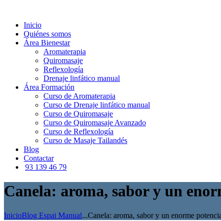
Inicio
Quiénes somos
Área Bienestar
Aromaterapia
Quiromasaje
Reflexología
Drenaje linfático manual
Área Formación
Curso de Aromaterapia
Curso de Drenaje linfático manual
Curso de Quiromasaje
Curso de Quiromasaje Avanzado
Curso de Reflexología
Curso de Masaje Tailandés
Blog
Contactar
93 139 46 79
Canela: aroma, sabor y un enor
Inicio
Blog Espai Manual
...
Canela: aroma, sabor y un enorme potencial