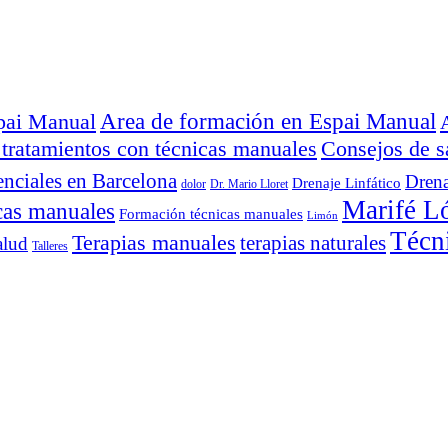
Area de formación en Espai Manual
spai Manual
 tratamientos con técnicas manuales
Consejos de s
enciales en Barcelona
Drena
Drenaje Linfático
dolor
Dr. Mario Lloret
Marifé L
cas manuales
Formación técnicas manuales
Limón
Técn
Terapias manuales
terapias naturales
alud
Talleres