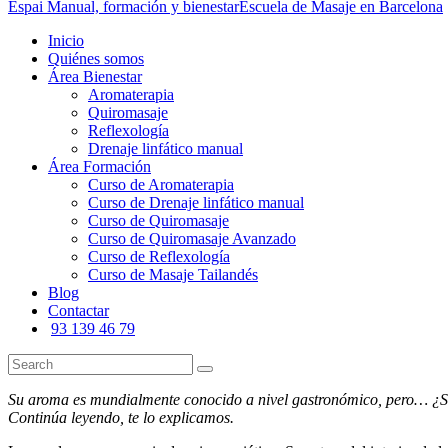
Espai Manual, formación y bienestar
Escuela de Masaje en Barcelona
Inicio
Quiénes somos
Área Bienestar
Aromaterapia
Quiromasaje
Reflexología
Drenaje linfático manual
Área Formación
Curso de Aromaterapia
Curso de Drenaje linfático manual
Curso de Quiromasaje
Curso de Quiromasaje Avanzado
Curso de Reflexología
Curso de Masaje Tailandés
Blog
Contactar
93 139 46 79
Su aroma es mundialmente conocido a nivel gastronómico, pero… ¿Sab
Continúa leyendo, te lo explicamos.