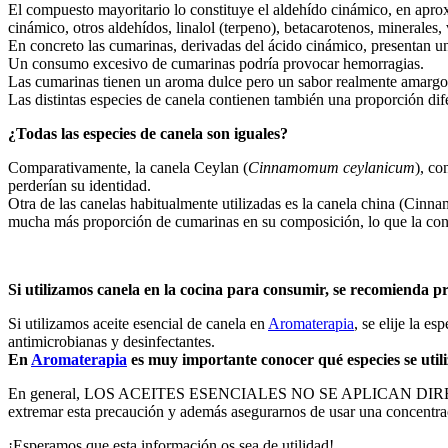
El compuesto mayoritario lo constituye el aldehído cinámico, en apr
cinámico, otros aldehídos, linalol (terpeno), betacarotenos, minerales,
En concreto las cumarinas, derivadas del ácido cinámico, presentan u
Un consumo excesivo de cumarinas podría provocar hemorragias.
Las cumarinas tienen un aroma dulce pero un sabor realmente amargo. 
Las distintas especies de canela contienen también una proporción di
¿Todas las especies de canela son iguales?
Comparativamente, la canela Ceylan (
Cinnamomum ceylanicum
), co
perderían su identidad.
Otra de las canelas habitualmente utilizadas es la canela china (Cin
mucha más proporción de cumarinas en su composición, lo que la convi
Si utilizamos canela en la cocina para consumir, se recomienda pr
Si utilizamos aceite esencial de canela en
Aromaterapia
, se elije la e
antimicrobianas y desinfectantes.
En
Aromaterapia
es muy importante conocer qué especies se utili
En general, LOS ACEITES ESENCIALES NO SE APLICAN DIRECT
extremar esta precaución y además asegurarnos de usar una concentrac
¡Esperamos que esta información os sea de utilidad!