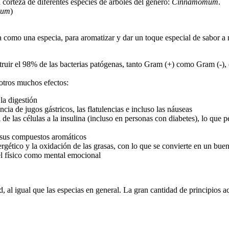
a corteza de diferentes especies de árboles del género:
Cinnamomum
.
cum
)
a como una especia, para aromatizar y dar un toque especial de sabor a 
struir el 98% de las bacterias patógenas, tanto Gram (+) como Gram (-), 
otros muchos efectos:
 la digestión
cia de jugos gástricos, las flatulencias e incluso las náuseas
de las células a la insulina (incluso en personas con diabetes), lo que p
a sus compuestos aromáticos
gético y la oxidación de las grasas, con lo que se convierte en un buen 
vel físico como mental emocional
d, al igual que las especias en general. La gran cantidad de principios a