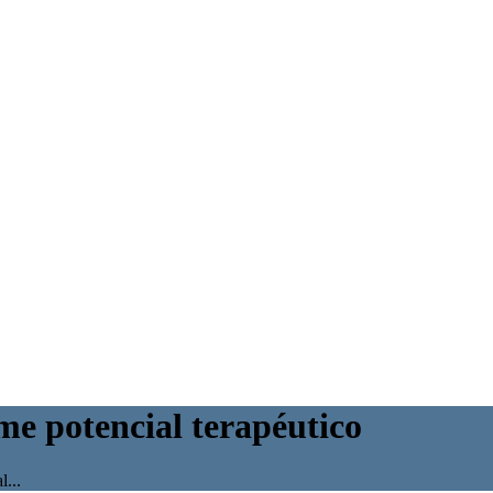
me potencial terapéutico
...