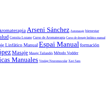
Arseni Sánchez
Aromaterapia
bienestar
Automasaje
alud
Conxita Lozano
Curso de Aromaterapia
Curso de drenaje linfático manual
Espai Manual
je Linfático Manual
formación
ópez
Masaje
Método Vodder
Masaje Tailandés
icas Manuales
Vendaje Neuromuscular
Xavi Sans