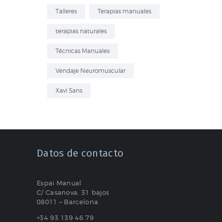
Talleres
Terapias manuales
terapias naturales
Técnicas Manuales
Vendaje Neuromuscular
Xavi Sans
Datos de contacto
Espai Manual
C/ Casanova, 31 bajos
08011 – Barcelona
+34 93 139 46 79