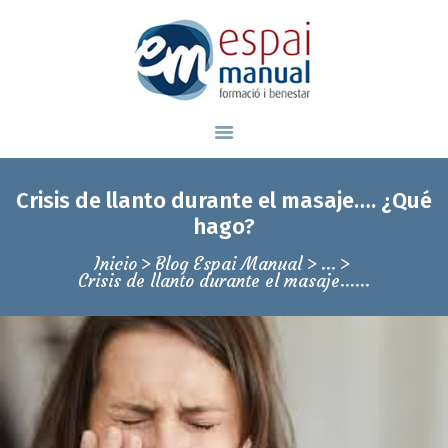
Espai Manual, formación y bienestar
ESCUELA DE MASAJE EN BARCELONA
INICIO
Crisis de llanto durante el masaje…. ¿Qué
QUIÉNES SOMOS
hago?
ÁREA BIENESTAR
Inicio
Blog Espai Manual
...
Crisis de llanto durante el masaje…...
ÁREA FORMACIÓN
BLOG
CONTACTAR
93 139 46 79