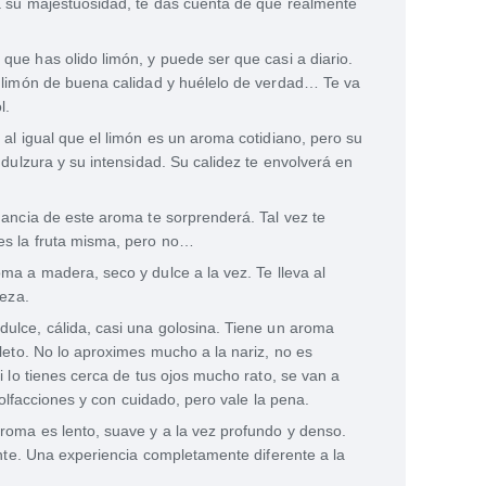
 su majestuosidad, te das cuenta de que realmente
 que has olido limón, y puede ser que casi a diario.
 limón de buena calidad y huélelo de verdad… Te va
l.
: al igual que el limón es un aroma cotidiano, pero su
 dulzura y su intensidad. Su calidez te envolverá en
gancia de este aroma te sorprenderá. Tal vez te
es la fruta misma, pero no…
oma a madera, seco y dulce a la vez. Te lleva al
leza.
dulce, cálida, casi una golosina. Tiene un aroma
leto. No lo aproximes mucho a la nariz, no es
i lo tienes cerca de tus ojos mucho rato, se van a
s olfacciones y con cuidado, pero vale la pena.
aroma es lento, suave y a la vez profundo y denso.
ente. Una experiencia completamente diferente a la