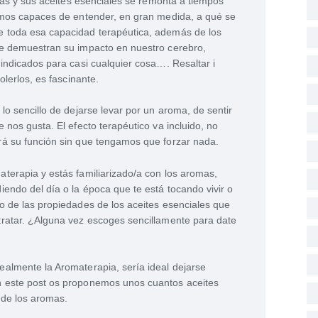
ntas y sus aceites esenciales se remonta a tiempos
somos capaces de entender, en gran medida, a qué se
 toda esa capacidad terapéutica, además de los
ue demuestran su impacto en nuestro cerebro,
 indicados para casi cualquier cosa…. Resaltar i
olerlos, es fascinante.
lo sencillo de dejarse levar por un aroma, de sentir
 nos gusta. El efecto terapéutico va incluido, no
rá su función sin que tengamos que forzar nada.
terapia y estás familiarizado/a con los aromas,
iendo del día o la época que te está tocando vivir o
o de las propiedades de los aceites esenciales que
tratar. ¿Alguna vez escoges sencillamente para date
almente la Aromaterapia, sería ideal dejarse
n este post os proponemos unos cuantos aceites
 de los aromas.