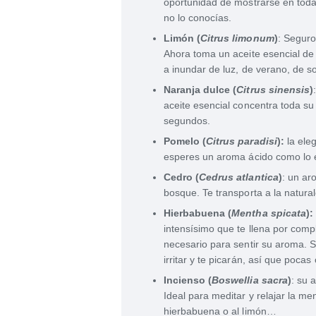
oportunidad de mostrarse en toda
no lo conocías.
Limón (
Citrus limonum
)
: Seguro
Ahora toma un aceite esencial de
a inundar de luz, de verano, de so
Naranja dulce (
Citrus sinensis
)
aceite esencial concentra toda su
segundos.
Pomelo (
Citrus paradisi
):
la ele
esperes un aroma ácido como lo 
Cedro (
Cedrus atlantica
)
: un ar
bosque. Te transporta a la natura
Hierbabuena (
Mentha spicata
):
intensísimo que te llena por comp
necesario para sentir su aroma. S
irritar y te picarán, así que poca
Incienso (
Boswellia sacra
)
: su 
Ideal para meditar y relajar la m
hierbabuena o al limón…