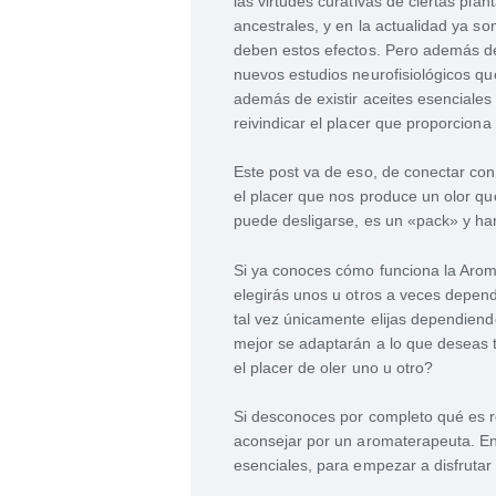
las virtudes curativas de ciertas pla
ancestrales, y en la actualidad ya 
deben estos efectos. Pero además de
nuevos estudios neurofisiológicos q
además de existir aceites esenciales
reivindicar el placer que proporciona 
Este post va de eso, de conectar con 
el placer que nos produce un olor que
puede desligarse, es un «pack» y ha
Si ya conoces cómo funciona la Aroma
elegirás unos u otros a veces depend
tal vez únicamente elijas dependiend
mejor se adaptarán a lo que deseas 
el placer de oler uno u otro?
Si desconoces por completo qué es re
aconsejar por un aromaterapeuta. E
esenciales, para empezar a disfrutar