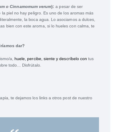
um o Cinnamomum verum
):
a pesar de ser
ue la piel no hay peligro. Es uno de los aromas más
 literalmente, la boca agua. Lo asociamos a dulces,
as bien con este aroma, si lo hueles con calma, te
dríamos dar?
mismo/a,
huele, percibe, siente y descríbelo con
tus
obre todo… Disfrútalo.
pia, te dejamos los links a otros post de nuestro