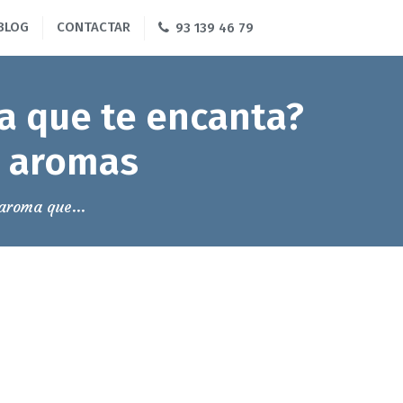
BLOG
CONTACTAR
93 139 46 79
a que te encanta?
s aromas
aroma que...