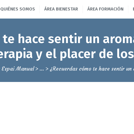
INICIO
QUIÉNES SOMOS
ÁREA BIENESTAR
ÁREA FORMACIÓN
Espai Manual, formación y bienestar
QUIÉNES SOMOS
ESCUELA DE MASAJE EN BARCELONA
te hace sentir un arom
ÁREA BIENESTAR
rapia y el placer de lo
ÁREA FORMACIÓN
BLOG
g Espai Manual
...
¿Recuerdas cómo te hace sentir un 
CONTACTAR
93 139 46 79