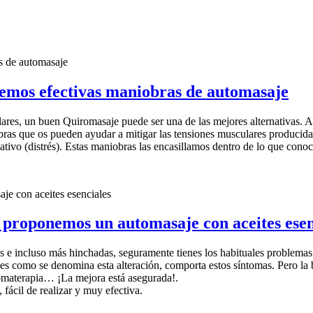
nemos efectivas maniobras de automasaje
culares, un buen Quiromasaje puede ser una de las mejores alternativas.
bras que os pueden ayudar a mitigar las tensiones musculares producidas
negativo (distrés). Estas maniobras las encasillamos dentro de lo q
e proponemos un automasaje con aceites esen
das e incluso más hinchadas, seguramente tienes los habituales problemas
 es como se denomina esta alteración, comporta estos síntomas. Pero la 
omaterapia… ¡La mejora está asegurada!.
fácil de realizar y muy efectiva.