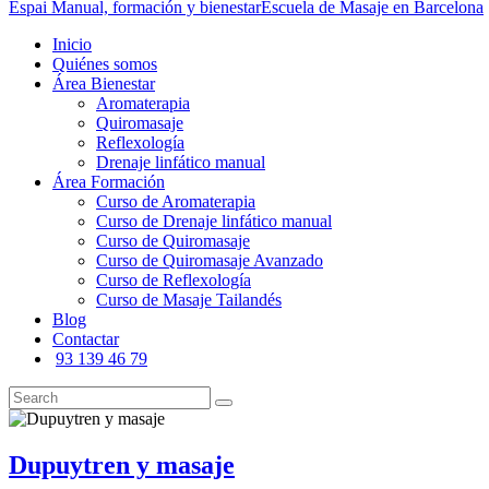
Espai Manual, formación y bienestar
Escuela de Masaje en Barcelona
Inicio
Quiénes somos
Área Bienestar
Aromaterapia
Quiromasaje
Reflexología
Drenaje linfático manual
Área Formación
Curso de Aromaterapia
Curso de Drenaje linfático manual
Curso de Quiromasaje
Curso de Quiromasaje Avanzado
Curso de Reflexología
Curso de Masaje Tailandés
Blog
Contactar
93 139 46 79
Dupuytren y masaje