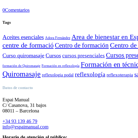
0
Comentarios
Tags
Area de bienestar en E
Aceites esenciales
Adora Fernández
Centro de
centre de formació
Centro de formación
Cursos pres
Curso quiromasaje
Cursos
cursos presenciales
Formación en técni
formación de Quiromasaje
Formación en reflexología
Quiromasaje
reflexología
s
reflexoterapia
reflexologia podal
Datos de contacto
Espai Manual
C/ Casanova, 31 bajos
08011 – Barcelona
+34 93 139 46 79
info@espaimanual.com
Horario de atención al público: