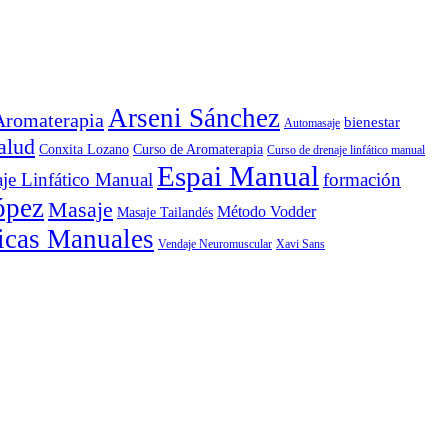
Arseni Sánchez
Aromaterapia
bienestar
Automasaje
alud
Conxita Lozano
Curso de Aromaterapia
Curso de drenaje linfático manual
Espai Manual
je Linfático Manual
formación
ópez
Masaje
Método Vodder
Masaje Tailandés
icas Manuales
Vendaje Neuromuscular
Xavi Sans