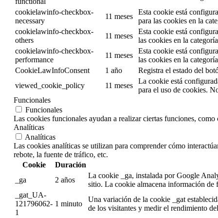
functional
cookielawinfo-checkbox-
Esta cookie está configur
11 meses
necessary
para las cookies en la cat
cookielawinfo-checkbox-
Esta cookie está configur
11 meses
others
las cookies en la categorí
cookielawinfo-checkbox-
Esta cookie está configur
11 meses
performance
las cookies en la categor
CookieLawInfoConsent
1 año
Registra el estado del bo
La cookie está configurad
viewed_cookie_policy
11 meses
para el uso de cookies. N
Funcionales
Funcionales
Las cookies funcionales ayudan a realizar ciertas funciones, como c
Analíticas
Analíticas
Las cookies analíticas se utilizan para comprender cómo interactúan
rebote, la fuente de tráfico, etc.
Cookie
Duración
La cookie _ga, instalada por Google Analyti
_ga
2 años
sitio. La cookie almacena información de 
_gat_UA-
Una variación de la cookie _gat estableci
121796062-
1 minuto
de los visitantes y medir el rendimiento de
1