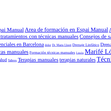
Area de formación en Espai Manual
spai Manual
 tratamientos con técnicas manuales
Consejos de s
enciales en Barcelona
Drena
Drenaje Linfático
dolor
Dr. Mario Lloret
Marifé L
cas manuales
Formación técnicas manuales
Limón
Técn
Terapias manuales
terapias naturales
alud
Talleres