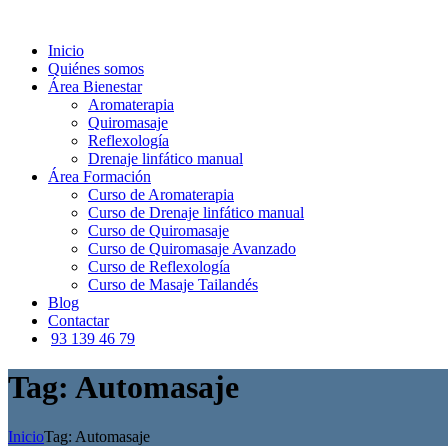
Inicio
Quiénes somos
Área Bienestar
Aromaterapia
Quiromasaje
Reflexología
Drenaje linfático manual
Área Formación
Curso de Aromaterapia
Curso de Drenaje linfático manual
Curso de Quiromasaje
Curso de Quiromasaje Avanzado
Curso de Reflexología
Curso de Masaje Tailandés
Blog
Contactar
93 139 46 79
Tag: Automasaje
Inicio
Tag: Automasaje