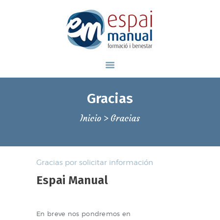
Espai Manual, formación y bienestar
ESCUELA DE MASAJE EN BARCELONA
INICIO
Gracias
QUIÉNES SOMOS
Inicio
Gracias
ÁREA BIENESTAR
ÁREA FORMACIÓN
BLOG
Gracias por solicitar información
CONTACTAR
Espai Manual
93 139 46 79
En breve nos pondremos en