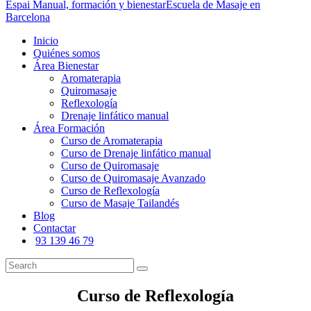
Espai Manual, formación y bienestar
Escuela de Masaje en
Barcelona
Inicio
Quiénes somos
Área Bienestar
Aromaterapia
Quiromasaje
Reflexología
Drenaje linfático manual
Área Formación
Curso de Aromaterapia
Curso de Drenaje linfático manual
Curso de Quiromasaje
Curso de Quiromasaje Avanzado
Curso de Reflexología
Curso de Masaje Tailandés
Blog
Contactar
93 139 46 79
Curso de Reflexología