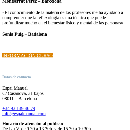
Montserrat Pérez – Barcelona
«El conocimiento de la materia de los profesores me ha ayudado a
comprender que la reflexología es una técnica que puede
profundizar mucho en el bienestar físico y mental de las personas»
Sonia Puig – Badalona
INFORMACIÓN CURSO
Datos de contacto
Espai Manual
C/ Casanova, 31 bajos
08011 – Barcelona
+34 93 139 46 79
info@espaimanual.com
Horario de atención al público:
De L a V, de 9.30 a 13.30h. y de 15.30 a 19.30h.