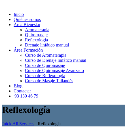
Inicio
Quiénes somos
Área Bienestar
Aromaterapia
Quiromasaje
Reflexología
Drenaje linfático manual
Área Formación
Curso de Aromaterapia
Curso de Drenaje linfático manual
Curso de Quiromasaje
Curso de Quiromasaje Avanzado
Curso de Reflexología
Curso de Masaje Tailandés
Blog
Contactar
93 139 46 79
Reflexología
Inicio
All Services
...
Reflexología