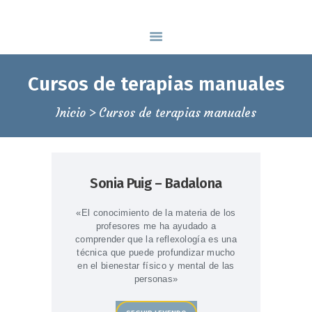
INICIO
QUIÉNES SOMOS
Espai Manual, formación y bienestar
ÁREA BIENESTAR
ESCUELA DE MASAJE EN BARCELONA
ÁREA FORMACIÓN
Cursos de terapias manuales
BLOG
Inicio
Cursos de terapias manuales
CONTACTAR
93 139 46 79
Sonia Puig – Badalona
«El conocimiento de la materia de los
profesores me ha ayudado a
comprender que la reflexología es una
técnica que puede profundizar mucho
en el bienestar físico y mental de las
personas»