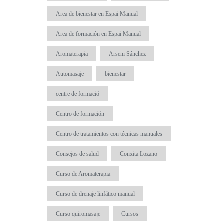
Area de bienestar en Espai Manual
Area de formación en Espai Manual
Aromaterapia
Arseni Sánchez
Automasaje
bienestar
centre de formació
Centro de formación
Centro de tratamientos con técnicas manuales
Consejos de salud
Conxita Lozano
Curso de Aromaterapia
Curso de drenaje linfático manual
Curso quiromasaje
Cursos