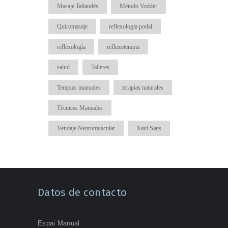
Masaje Tailandés
Método Vodder
Quiromasaje
reflexologia podal
reflexología
reflexoterapia
salud
Talleres
Terapias manuales
terapias naturales
Técnicas Manuales
Vendaje Neuromuscular
Xavi Sans
Datos de contacto
Espai Manual