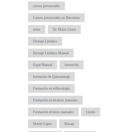
cursos presenciales
Cursos presenciales en Barcelona
dolor
Dr. Mario Lloret
Drenaje Linfático
Drenaje Linfático Manual
Espai Manual
formación
formación de Quiromasaje
Formación en reflexología
Formación en técnicas manuales
Formación técnicas manuales
Limón
Marifé López
Masaje