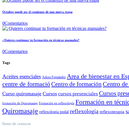
Octubre puede ser el comienzo de una nueva etapa
0
Comentarios
¿Quieres continuar tu formación en técnicas manuales?
0
Comentarios
Tags
Area de bienestar en E
Aceites esenciales
Adora Fernández
Centro de
centre de formació
Centro de formación
Cursos pres
Curso quiromasaje
Cursos
cursos presenciales
Formación en técni
formación de Quiromasaje
Formación en reflexología
Quiromasaje
reflexología
s
reflexoterapia
reflexologia podal
Datos de contacto