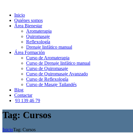
Inicio
Quiénes somos
Área Bienestar
Aromaterapia
Quiromasaje
Reflexología
Drenaje linfático manual
Área Formación
Curso de Aromaterapia
Curso de Drenaje linfático manual
Curso de Quiromasaje
Curso de Quiromasaje Avanzado
Curso de Reflexología
Curso de Masaje Tailandés
Blog
Contactar
93 139 46 79
Tag: Cursos
Inicio
Tag: Cursos