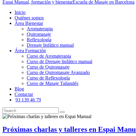
Espai Manual, formación y bienestar
Escuela de Masaje en Barcelona
Inicio
Quiénes somos
Área Bienestar
Aromaterapia
Quiromasaje
Reflexología
Drenaje linfático manual
Área Formación
Curso de Aromaterapia
Curso de Drenaje linfático manual
Curso de Quiromasaje
Curso de Quiromasaje Avanzado
Curso de Reflexología
Curso de Masaje Tailandés
Blog
Contactar
93 139 46 79
Próximas charlas y talleres en Espai Manu