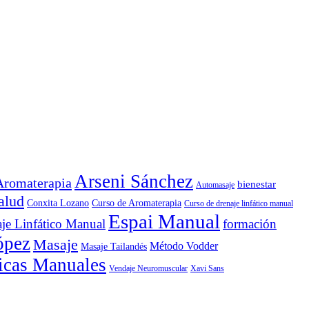
Arseni Sánchez
Aromaterapia
bienestar
Automasaje
alud
Conxita Lozano
Curso de Aromaterapia
Curso de drenaje linfático manual
Espai Manual
je Linfático Manual
formación
ópez
Masaje
Método Vodder
Masaje Tailandés
icas Manuales
Vendaje Neuromuscular
Xavi Sans