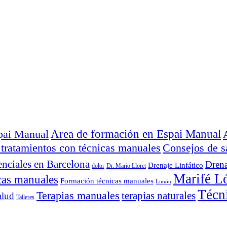
Area de formación en Espai Manual
spai Manual
 tratamientos con técnicas manuales
Consejos de s
enciales en Barcelona
Drena
Drenaje Linfático
dolor
Dr. Mario Lloret
Marifé L
cas manuales
Formación técnicas manuales
Limón
Técn
Terapias manuales
terapias naturales
alud
Talleres