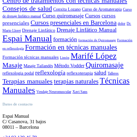
Centro de tratamientos con técnicas manuales
Consejos de salud
Conxita Lozano
Curso de Aromaterapia
Curso
Curso quiromasaje
Cursos
cursos
de drenaje linfático manual
Cursos presenciales en Barcelona
presenciales
dolor
Dr.
Drenaje Linfático Manual
Drenaje Linfático
Mario Lloret
Espai Manual
formación
formación de Quiromasaje
Formación
Formación en técnicas manuales
en reflexología
Marifé López
Formación técnicas manuales
Limón
Quiromasaje
Masaje
Método Vodder
Masaje Tailandés
reflexología
salud
reflexoterapia
reflexologia podal
Talleres
Técnicas
Terapias manuales
terapias naturales
Manuales
Vendaje Neuromuscular
Xavi Sans
Datos de contacto
Espai Manual
C/ Casanova, 31 bajos
08011 – Barcelona