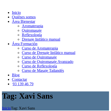
Inicio
Quiénes somos
Área Bienestar
Aromaterapia
Quiromasaje
Reflexología
Drenaje linfático manual
Área Formación
Curso de Aromaterapia
Curso de Drenaje linfático manual
Curso de Quiromasaje
Curso de Quiromasaje Avanzado
Curso de Reflexología
Curso de Masaje Tailandés
Blog
Contactar
93 139 46 79
Tag: Xavi Sans
Inicio
Tag: Xavi Sans