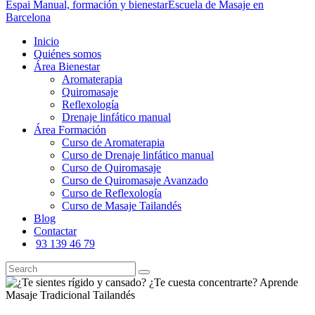
Espai Manual, formación y bienestar
Escuela de Masaje en
Barcelona
Inicio
Quiénes somos
Área Bienestar
Aromaterapia
Quiromasaje
Reflexología
Drenaje linfático manual
Área Formación
Curso de Aromaterapia
Curso de Drenaje linfático manual
Curso de Quiromasaje
Curso de Quiromasaje Avanzado
Curso de Reflexología
Curso de Masaje Tailandés
Blog
Contactar
93 139 46 79