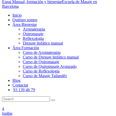
Espai Manual, formación y bienestar
Escuela de Masaje en
Barcelona
Inicio
Quiénes somos
Área Bienestar
Aromaterapia
Quiromasaje
Reflexología
Drenaje linfático manual
Área Formación
Curso de Aromaterapia
Curso de Drenaje linfático manual
Curso de Quiromasaje
Curso de Quiromasaje Avanzado
Curso de Reflexología
Curso de Masaje Tailandés
Blog
Contactar
93 139 46 79
4
toallas