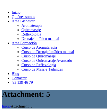
Inicio
Quiénes somos
Área Bienestar
Aromaterapia
Quiromasaje
Reflexología
Drenaje linfático manual
Área Formación
Curso de Aromaterapia
Curso de Drenaje linfático manual
Curso de Quiromasaje
Curso de Quiromasaje Avanzado
Curso de Reflexología
Curso de Masaje Tailandés
Blog
Contactar
93 139 46 79
Attachment: 5
Inicio
Attachment: 5