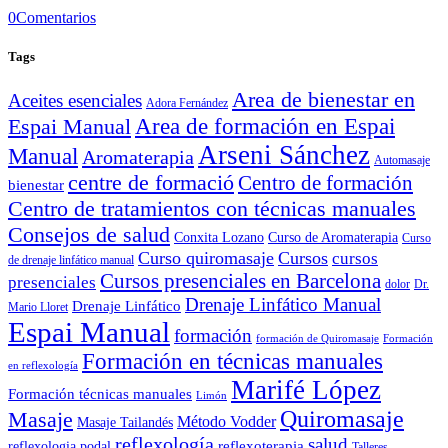
0
Comentarios
Tags
Area de bienestar en
Aceites esenciales
Adora Fernández
Area de formación en Espai
Espai Manual
Arseni Sánchez
Manual
Aromaterapia
Automasaje
centre de formació
Centro de formación
bienestar
Centro de tratamientos con técnicas manuales
Consejos de salud
Conxita Lozano
Curso de Aromaterapia
Curso
Curso quiromasaje
Cursos
cursos
de drenaje linfático manual
Cursos presenciales en Barcelona
presenciales
dolor
Dr.
Drenaje Linfático Manual
Drenaje Linfático
Mario Lloret
Espai Manual
formación
formación de Quiromasaje
Formación
Formación en técnicas manuales
en reflexología
Marifé López
Formación técnicas manuales
Limón
Quiromasaje
Masaje
Método Vodder
Masaje Tailandés
reflexología
salud
reflexoterapia
reflexologia podal
Talleres