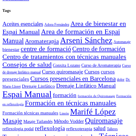
Tags
Area de bienestar en
Aceites esenciales
Adora Fernández
Area de formación en Espai
Espai Manual
Arseni Sánchez
Manual
Aromaterapia
Automasaje
centre de formació
Centro de formación
bienestar
Centro de tratamientos con técnicas manuales
Consejos de salud
Conxita Lozano
Curso de Aromaterapia
Curso
Curso quiromasaje
Cursos
cursos
de drenaje linfático manual
Cursos presenciales en Barcelona
presenciales
dolor
Dr.
Drenaje Linfático Manual
Drenaje Linfático
Mario Lloret
Espai Manual
formación
formación de Quiromasaje
Formación
Formación en técnicas manuales
en reflexología
Marifé López
Formación técnicas manuales
Limón
Quiromasaje
Masaje
Método Vodder
Masaje Tailandés
reflexología
salud
reflexoterapia
reflexologia podal
Talleres