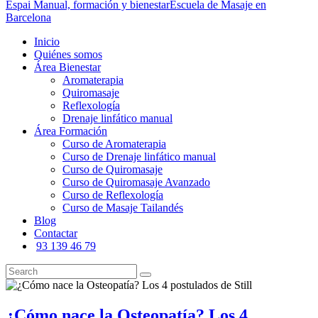
Espai Manual, formación y bienestar
Escuela de Masaje en
Barcelona
Inicio
Quiénes somos
Área Bienestar
Aromaterapia
Quiromasaje
Reflexología
Drenaje linfático manual
Área Formación
Curso de Aromaterapia
Curso de Drenaje linfático manual
Curso de Quiromasaje
Curso de Quiromasaje Avanzado
Curso de Reflexología
Curso de Masaje Tailandés
Blog
Contactar
93 139 46 79
¿Cómo nace la Osteopatía? Los 4