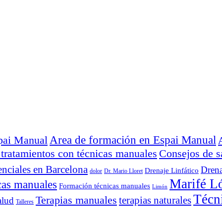
Area de formación en Espai Manual
spai Manual
 tratamientos con técnicas manuales
Consejos de s
enciales en Barcelona
Drena
Drenaje Linfático
dolor
Dr. Mario Lloret
Marifé L
cas manuales
Formación técnicas manuales
Limón
Técn
Terapias manuales
terapias naturales
alud
Talleres