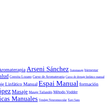
Arseni Sánchez
Aromaterapia
bienestar
Automasaje
alud
Conxita Lozano
Curso de Aromaterapia
Curso de drenaje linfático manual
Espai Manual
je Linfático Manual
formación
ópez
Masaje
Método Vodder
Masaje Tailandés
icas Manuales
Vendaje Neuromuscular
Xavi Sans