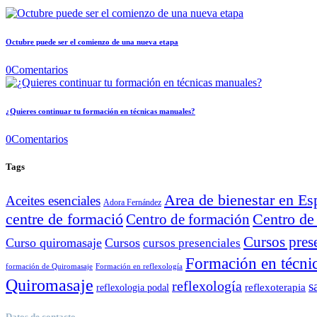
Octubre puede ser el comienzo de una nueva etapa
0
Comentarios
¿Quieres continuar tu formación en técnicas manuales?
0
Comentarios
Tags
Area de bienestar en E
Aceites esenciales
Adora Fernández
Centro de
centre de formació
Centro de formación
Cursos pres
Curso quiromasaje
Cursos
cursos presenciales
Formación en técni
formación de Quiromasaje
Formación en reflexología
Quiromasaje
reflexología
s
reflexoterapia
reflexologia podal
Datos de contacto