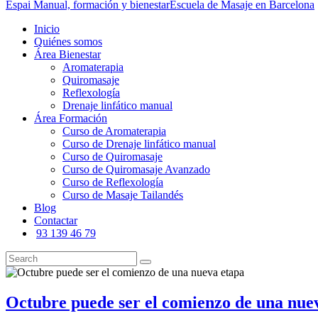
Espai Manual, formación y bienestar
Escuela de Masaje en Barcelona
Inicio
Quiénes somos
Área Bienestar
Aromaterapia
Quiromasaje
Reflexología
Drenaje linfático manual
Área Formación
Curso de Aromaterapia
Curso de Drenaje linfático manual
Curso de Quiromasaje
Curso de Quiromasaje Avanzado
Curso de Reflexología
Curso de Masaje Tailandés
Blog
Contactar
93 139 46 79
Octubre puede ser el comienzo de una nue