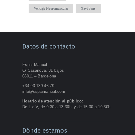
Vendaje Neuromuscular
Xavi Sans
Datos de contacto
Espai Manual
C/ Casanova, 31 bajos
08011 – Barcelona
+34 93 139 46 79
info@espaimanual.com
Horario de atención al público:
De L a V, de 9.30 a 13.30h. y de 15.30 a 19.30h.
Dónde estamos