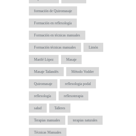
formación de Quiromasaje
Formación en reflexología
Formación en técnicas manuales
Formación técnicas manuales
Limón
Marifé López
Masaje
Masaje Tailandés
Método Vodder
Quiromasaje
reflexologia podal
reflexología
reflexoterapia
salud
Talleres
Terapias manuales
terapias naturales
Técnicas Manuales