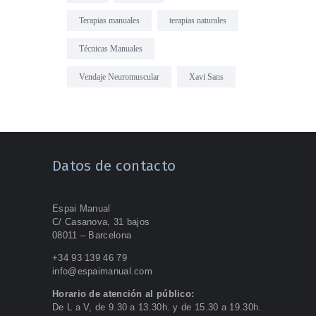
Terapias manuales
terapias naturales
Técnicas Manuales
Vendaje Neuromuscular
Xavi Sans
Datos de contacto
Espai Manual
C/ Casanova, 31 bajos
08011 – Barcelona
+34 93 139 46 79
info@espaimanual.com
Horario de atención al público:
De L a V, de 9.30 a 13.30h. y de 15.30 a 19.30h.