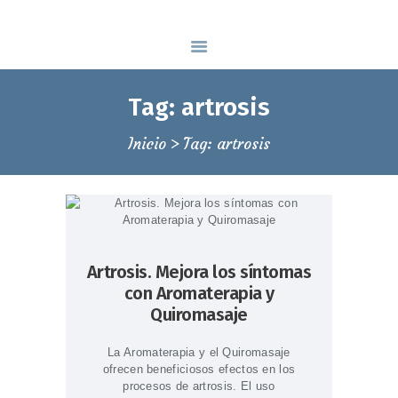
Espai Manual, formación y bienestar
ESCUELA DE MASAJE EN BARCELONA
Tag: artrosis
Inicio
Tag: artrosis
INICIO
QUIÉNES SOMOS
ÁREA BIENESTAR
ÁREA FORMACIÓN
Artrosis. Mejora los síntomas
BLOG
con Aromaterapia y
CONTACTAR
Quiromasaje
93 139 46 79
La Aromaterapia y el Quiromasaje
ofrecen beneficiosos efectos en los
procesos de artrosis. El uso