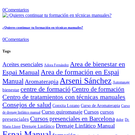
0
Comentarios
¿Quieres continuar tu formación en técnicas manuales?
0
Comentarios
Tags
Area de bienestar en
Aceites esenciales
Adora Fernández
Area de formación en Espai
Espai Manual
Arseni Sánchez
Manual
Aromaterapia
Automasaje
centre de formació
Centro de formación
bienestar
Centro de tratamientos con técnicas manuales
Consejos de salud
Conxita Lozano
Curso de Aromaterapia
Curso
Curso quiromasaje
Cursos
cursos
de drenaje linfático manual
Cursos presenciales en Barcelona
presenciales
dolor
Dr.
Drenaje Linfático Manual
Drenaje Linfático
Mario Lloret
Espai Manual