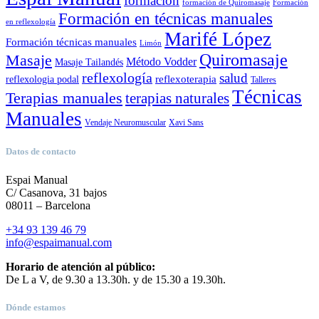
formación
formación de Quiromasaje
Formación
Formación en técnicas manuales
en reflexología
Marifé López
Formación técnicas manuales
Limón
Quiromasaje
Masaje
Método Vodder
Masaje Tailandés
reflexología
salud
reflexoterapia
reflexologia podal
Talleres
Técnicas
Terapias manuales
terapias naturales
Manuales
Vendaje Neuromuscular
Xavi Sans
Datos de contacto
Espai Manual
C/ Casanova, 31 bajos
08011 – Barcelona
+34 93 139 46 79
info@espaimanual.com
Horario de atención al público:
De L a V, de 9.30 a 13.30h. y de 15.30 a 19.30h.
Dónde estamos