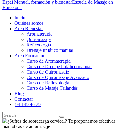
Espai Manual, formación y bienestar
Escuela de Masaje en
Barcelona
Inicio
Quiénes somos
Área Bienestar
Aromaterapia
Quiromasaje
Reflexología
Drenaje linfático manual
Área Formación
Curso de Aromaterapia
Curso de Drenaje linfático manual
Curso de Quiromasaje
Curso de Quiromasaje Avanzado
Curso de Reflexología
Curso de Masaje Tailandés
Blog
Contactar
93 139 46 79