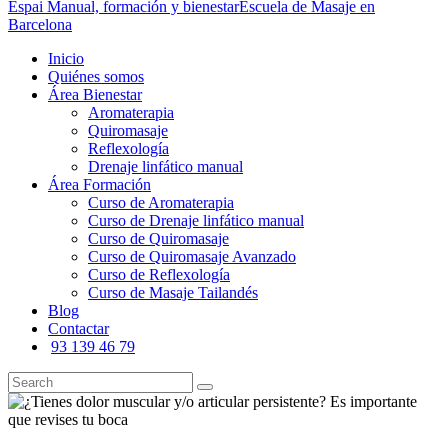
Espai Manual, formación y bienestar
Escuela de Masaje en
Barcelona
Inicio
Quiénes somos
Área Bienestar
Aromaterapia
Quiromasaje
Reflexología
Drenaje linfático manual
Área Formación
Curso de Aromaterapia
Curso de Drenaje linfático manual
Curso de Quiromasaje
Curso de Quiromasaje Avanzado
Curso de Reflexología
Curso de Masaje Tailandés
Blog
Contactar
93 139 46 79