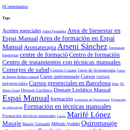
0
Comentarios
Tags
Area de bienestar en
Aceites esenciales
Adora Fernández
Area de formación en Espai
Espai Manual
Arseni Sánchez
Manual
Aromaterapia
Automasaje
centre de formació
Centro de formación
bienestar
Centro de tratamientos con técnicas manuales
Consejos de salud
Conxita Lozano
Curso de Aromaterapia
Curso
Curso quiromasaje
Cursos
cursos
de drenaje linfático manual
Cursos presenciales en Barcelona
presenciales
dolor
Dr.
Drenaje Linfático Manual
Drenaje Linfático
Mario Lloret
Espai Manual
formación
formación de Quiromasaje
Formación
Formación en técnicas manuales
en reflexología
Marifé López
Formación técnicas manuales
Limón
Quiromasaje
Masaje
Método Vodder
Masaje Tailandés