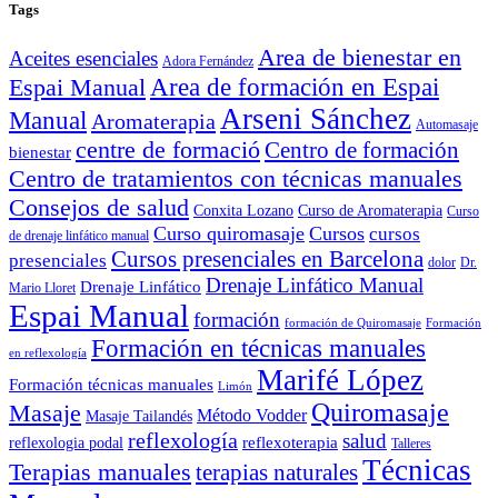
Tags
Area de bienestar en
Aceites esenciales
Adora Fernández
Area de formación en Espai
Espai Manual
Arseni Sánchez
Manual
Aromaterapia
Automasaje
centre de formació
Centro de formación
bienestar
Centro de tratamientos con técnicas manuales
Consejos de salud
Conxita Lozano
Curso de Aromaterapia
Curso
Curso quiromasaje
Cursos
cursos
de drenaje linfático manual
Cursos presenciales en Barcelona
presenciales
dolor
Dr.
Drenaje Linfático Manual
Drenaje Linfático
Mario Lloret
Espai Manual
formación
formación de Quiromasaje
Formación
Formación en técnicas manuales
en reflexología
Marifé López
Formación técnicas manuales
Limón
Quiromasaje
Masaje
Método Vodder
Masaje Tailandés
reflexología
salud
reflexoterapia
reflexologia podal
Talleres
Técnicas
Terapias manuales
terapias naturales