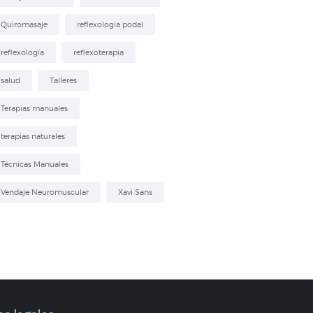
Quiromasaje
reflexologia podal
reflexología
reflexoterapia
salud
Talleres
Terapias manuales
terapias naturales
Técnicas Manuales
Vendaje Neuromuscular
Xavi Sans