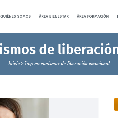
INICIO
Espai Manual, formación y bienestar
QUIÉNES SOMOS
ÁREA BIENESTAR
ÁREA FORMACIÓN
QUIÉNES SOMOS
ESCUELA DE MASAJE EN BARCELONA
ÁREA BIENESTAR
ismos de liberació
ÁREA FORMACIÓN
BLOG
Inicio
Tag: mecanismos de liberación emocional
CONTACTAR
93 139 46 79