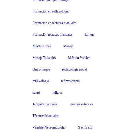
Formación en reflexología
Formación en técnicas manuales
Formación técnicas manuales
Limón
Marifé López
Masaje
Masaje Tailandés
Método Vodder
Quiromasaje
reflexologia podal
reflexología
reflexoterapia
salud
Talleres
Terapias manuales
terapias naturales
Técnicas Manuales
Vendaje Neuromuscular
Xavi Sans