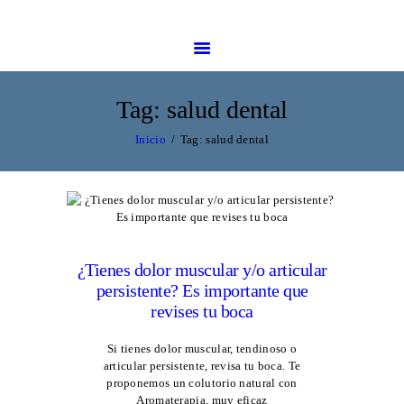
INICIO
QUIÉNES SOMOS
Espai Manual, formación y bienestar
Escuela de Masaje en Barcelona
ÁREA BIENESTAR
ÁREA FORMACIÓN
Tag: salud dental
BLOG
Inicio
Tag: salud dental
CONTACTAR
93 139 46 79
¿Tienes dolor muscular y/o articular
persistente? Es importante que
revises tu boca
Si tienes dolor muscular, tendinoso o
articular persistente, revisa tu boca. Te
proponemos un colutorio natural con
Aromaterapia, muy eficaz