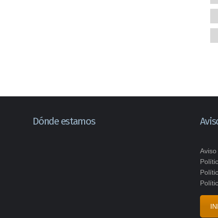
Dónde estamos
Avis
Aviso
Polít
Polít
Polít
I