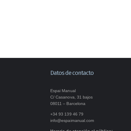
Datos de contacto
Espai Manual
C/ Casanova, 31 bajos
08011 – Barcelona
+34 93 139 46 79
info@espaimanual.com