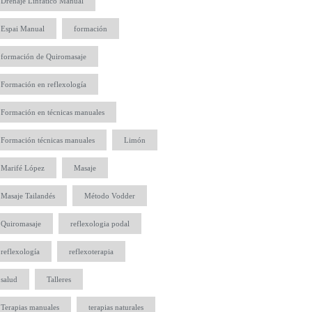
Drenaje Linfático Manual
Espai Manual
formación
formación de Quiromasaje
Formación en reflexología
Formación en técnicas manuales
Formación técnicas manuales
Limón
Marifé López
Masaje
Masaje Tailandés
Método Vodder
Quiromasaje
reflexologia podal
reflexología
reflexoterapia
salud
Talleres
Terapias manuales
terapias naturales