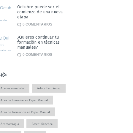
Octubre puede ser el
comienzo de una nueva
etapa
0
COMENTARIOS
¿Quieres continuar tu
formación en técnicas
manuales?
0
COMENTARIOS
ags
Aceites esenciales
Adora Fernández
Area de bienestar en Espai Manual
Area de formación en Espai Manual
Aromaterapia
Arseni Sánchez