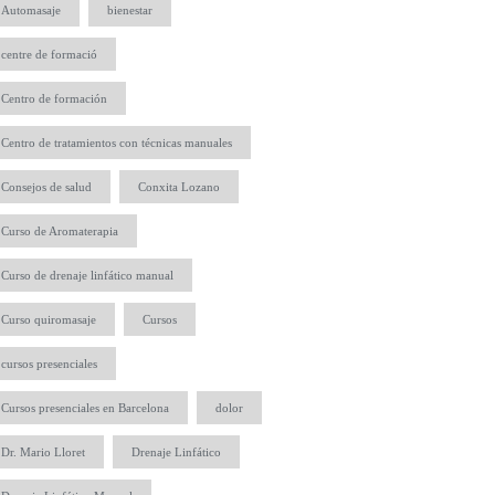
Automasaje
bienestar
centre de formació
Centro de formación
Centro de tratamientos con técnicas manuales
Consejos de salud
Conxita Lozano
Curso de Aromaterapia
Curso de drenaje linfático manual
Curso quiromasaje
Cursos
cursos presenciales
Cursos presenciales en Barcelona
dolor
Dr. Mario Lloret
Drenaje Linfático