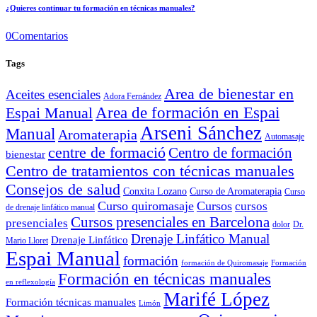
¿Quieres continuar tu formación en técnicas manuales?
0
Comentarios
Tags
Area de bienestar en
Aceites esenciales
Adora Fernández
Area de formación en Espai
Espai Manual
Arseni Sánchez
Manual
Aromaterapia
Automasaje
centre de formació
Centro de formación
bienestar
Centro de tratamientos con técnicas manuales
Consejos de salud
Conxita Lozano
Curso de Aromaterapia
Curso
Curso quiromasaje
Cursos
cursos
de drenaje linfático manual
Cursos presenciales en Barcelona
presenciales
dolor
Dr.
Drenaje Linfático Manual
Drenaje Linfático
Mario Lloret
Espai Manual
formación
formación de Quiromasaje
Formación
Formación en técnicas manuales
en reflexología
Marifé López
Formación técnicas manuales
Limón