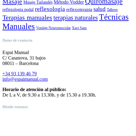
Quiromasaje
Masaje
Método Vodder
Masaje Tailandés
reflexología
salud
reflexoterapia
reflexologia podal
Talleres
Técnicas
Terapias manuales
terapias naturales
Manuales
Vendaje Neuromuscular
Xavi Sans
Datos de contacto
Espai Manual
C/ Casanova, 31 bajos
08011 – Barcelona
+34 93 139 46 79
info@espaimanual.com
Horario de atención al público:
De L a V, de 9.30 a 13.30h. y de 15.30 a 19.30h.
Dónde estamos