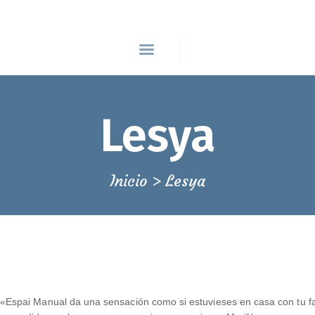
INICIO
QUIÉNES SOMOS
Espai Manual, formación y
bienestar
ÁREA BIENESTAR
ESCUELA DE MASAJE EN BARCELONA
Lesya
ÁREA FORMACIÓN
BLOG
Inicio
Lesya
CONTACTAR
93 139 46 79
«Espai Manual da una sensación como si estuvieses en casa con tu fa