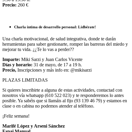
Precio:
260 €
Charla íntima de desarrollo personal: Lidbérate!
Una charla motivacional, de salud integrativa, donde te darán
herramientas para saber gestionarte, romper las barreras del miedo y
mejorar tu vida. ¿¿Te lo vas a perder??
Imparte:
Miki Sarzi y Juan Carlos Vicente
Días y horario:
31 de mayo, de 17 a 19 h.
Precio,
Inscripciones y más info en: @mikisarzi
PLAZAS LIMITADAS
Si quieres inscribirte a alguna de estas actividades, contactad con
nosotros vía whatsapp (610 522 023) y te responderemos lo antes
posible. Ya sabéis que si llamáis al fijo (93 139 46 79) y estamos en
clase o en cabina no podemos atender al teléfono.
¡Feliz semana!
Marifé López y Arseni Sánchez
Espai Manual