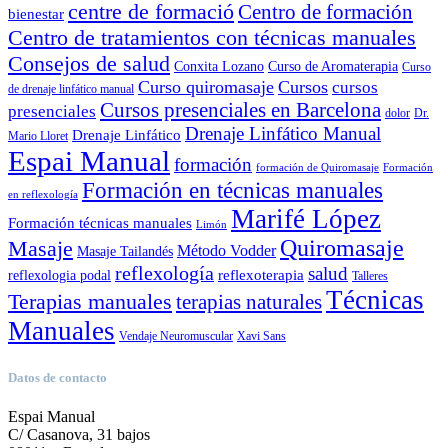
centre de formació
Centro de formación
bienestar
Centro de tratamientos con técnicas manuales
Consejos de salud
Conxita Lozano
Curso de Aromaterapia
Curso
Curso quiromasaje
Cursos
cursos
de drenaje linfático manual
Cursos presenciales en Barcelona
presenciales
dolor
Dr.
Drenaje Linfático Manual
Drenaje Linfático
Mario Lloret
Espai Manual
formación
formación de Quiromasaje
Formación
Formación en técnicas manuales
en reflexología
Marifé López
Formación técnicas manuales
Limón
Quiromasaje
Masaje
Método Vodder
Masaje Tailandés
reflexología
salud
reflexoterapia
reflexologia podal
Talleres
Técnicas
Terapias manuales
terapias naturales
Manuales
Vendaje Neuromuscular
Xavi Sans
Datos de contacto
Espai Manual
C/ Casanova, 31 bajos